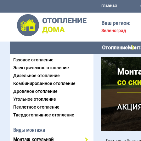
ГЛАВНАЯ
Ваш регион:
Зеленоград
Отопление
Монт
Виды отопления
Газовое отопление
Электрическое отопление
Монта
Дизельное отопление
со ск
Комбинированное отопление
Дровяное отопление
Угольное отопление
АКЦИЯ
Пеллетное отопление
Твердотопливное отопление
Виды монтажа
Монтаж котельной
Главная
Устано