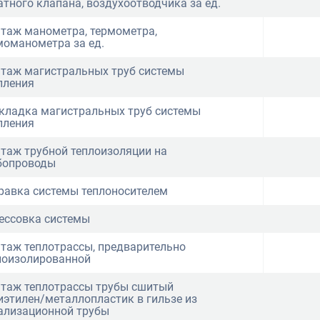
атного клапана, воздухоотводчика за ед.
таж манометра, термометра,
моманометра за ед.
таж магистральных труб системы
пления
кладка магистральных труб системы
пления
таж трубной теплоизоляции на
бопроводы
равка системы теплоносителем
ессовка системы
таж теплотрассы, предварительно
лоизолированной
таж теплотрассы трубы сшитый
иэтилен/металлопластик в гильзе из
ализационной трубы