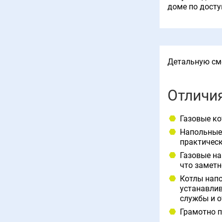
доме по досту
Детальную см
Отличия
Газовые ко
Напольные 
практическ
Газовые на
что заметн
Котлы напо
устанавлив
службы и о
Грамотно п