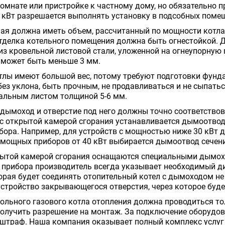
омнате или пристройке к частному дому, но обязательно п
 кВт разрешается выполнять установку в подсобных помещ
ая должна иметь объем, рассчитанный по мощности котла
тделка котельного помещения должна быть огнестойкой. Д
з кровельной листовой стали, уложенной на огнеупорную 
 может быть меньше 3 мм.
лы имеют большой вес, потому требуют подготовки фунда
без уклона, быть прочным, не продавливаться и не сыпатьс
альным листом толщиной 5-6 мм.
 дымоход и отверстие под него должны точно соответствов
 открытой камерой сгорания устанавливается дымоотвод 
ора. Например, для устройств с мощностью ниже 30 кВт 
 мощных приборов от 40 кВт выбирается дымоотвод сечени
рытой камерой сгорания оснащаются специальными дымохо
 прибора производитель всегда указывает необходимый д
торая будет соединять отопительный котел с дымоходом н
устройство закрывающегося отверстия, через которое буд
ольного газового котла отопления должна проводиться т
олучить разрешение на монтаж. За подключение оборудов
штраф. Наша компания оказывает полный комплекс услуг