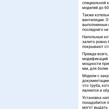
специальной к
моделей до 60
Также котельн
вентиляции. О
выполненные и
последнего не
Напольные кот
залито ровно 
покрывают ст
Прежде всего,
модификаций с
мощности приб
мм, для более
Модели с зак
документации
что труба, ко
является и об
Установка нап
понадобится п
могут выдать 