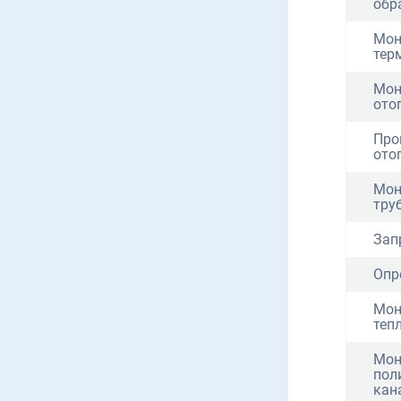
обр
Мон
тер
Мон
ото
Про
ото
Мон
тру
Зап
Опр
Мон
теп
Мон
пол
кан