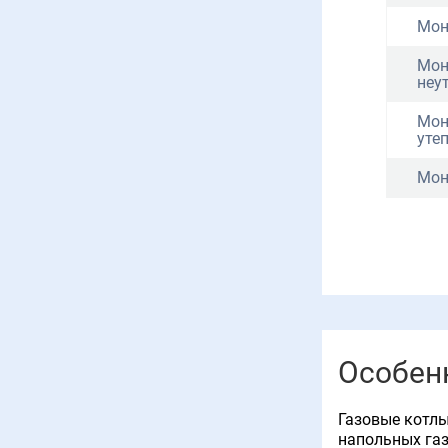
Мон
Мон
неу
Мон
уте
Мон
Особен
Газовые котл
напольных газ