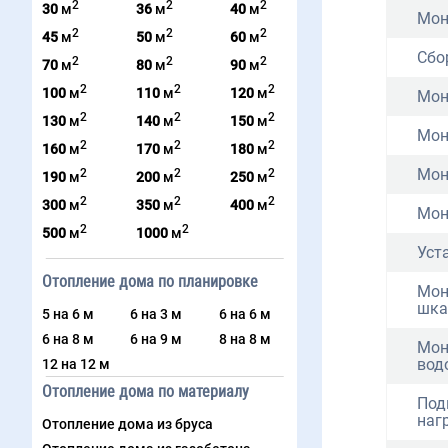
2
2
2
30
м
36
м
40
м
Мон
2
2
2
45
м
50
м
60
м
Сбо
2
2
2
70
м
80
м
90
м
2
2
2
100
м
110
м
120
м
Мон
2
2
2
130
м
140
м
150
м
Мон
2
2
2
160
м
170
м
180
м
Мон
2
2
2
190
м
200
м
250
м
2
2
2
300
м
350
м
400
м
Мон
2
2
500
м
1000
м
Уст
Отопление дома по планировке
Мон
шк
5 на 6 м
6 на 3 м
6 на 6 м
6 на 8 м
6 на 9 м
8 на 8 м
Мон
вод
12 на 12 м
Отопление дома по материалу
Под
наг
Отопление дома из бруса