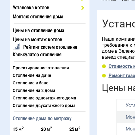
Установка котлов
Монтаж отопления дома
Устан
Цены на отопление дома
Наша компания
Цены на монтаж котлов
требования к 
Рейтинг систем отопления
доме в Зеленo
Калькулятор отопления
выезд специал
Стоимость 
Проектирование отопления
Отопление на даче
Ремонт газ
Отопление в бане
Цены на
Отопление на 2 дома
Отопление одноэтажного дома
Уст
Отопление двухэтажного дома
Мон
Отопление дома по метражу
2
2
2
Мон
15
м
20
м
25
м