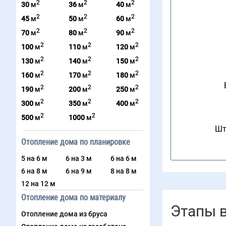
2
2
2
30
м
36
м
40
м
2
2
2
45
м
50
м
60
м
2
2
2
70
м
80
м
90
м
2
2
2
100
м
110
м
120
м
2
2
2
130
м
140
м
150
м
2
2
2
160
м
170
м
180
м
2
2
2
190
м
200
м
250
м
2
2
2
300
м
350
м
400
м
2
2
500
м
1000
м
Шт
Отопление дома по планировке
5 на 6 м
6 на 3 м
6 на 6 м
6 на 8 м
6 на 9 м
8 на 8 м
12 на 12 м
Отопление дома по материалу
Этапы 
Отопление дома из бруса