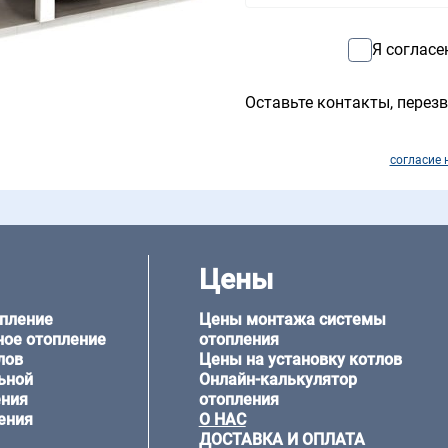
Я согласе
Оставьте контакты, перезв
согласие 
Цены
опление
Цены монтажа системы
ное отопление
отопления
лов
Цены на установку котлов
ьной
Онлайн-калькулятор
ения
отопления
ения
О НАС
ДОСТАВКА И ОПЛАТА