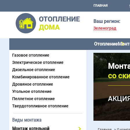
ГЛАВНАЯ
Ваш регион:
Зеленоград
Отопление
Монт
Виды отопления
Газовое отопление
Электрическое отопление
Монта
Дизельное отопление
со ск
Комбинированное отопление
Дровяное отопление
Угольное отопление
АКЦИЯ
Пеллетное отопление
Твердотопливное отопление
Виды монтажа
Монтаж котельной
Главная
О комп