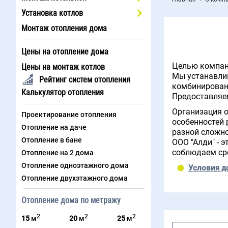
Установка котлов
Монтаж отопления дома
Цены на отопление дома
Целью компани
Цены на монтаж котлов
Мы устанавлив
Рейтинг систем отопления
комбинированн
Калькулятор отопления
Предоставляем
Организация о
Проектирование отопления
особенностей 
Отопление на даче
разной сложно
Отопление в бане
ООО "Алди" - 
соблюдаем ср
Отопление на 2 дома
Отопление одноэтажного дома
Условия д
Отопление двухэтажного дома
Отопление дома по метражу
2
2
2
15
м
20
м
25
м