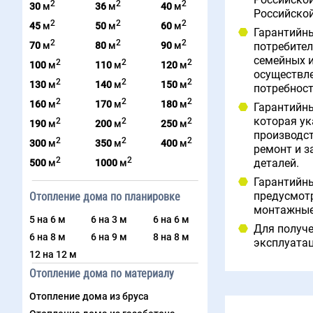
Российской
2
2
2
30
м
36
м
40
м
Российско
2
2
2
45
м
50
м
60
м
Гарантийны
2
2
2
70
м
80
м
90
м
потребител
семейных и
2
2
2
100
м
110
м
120
м
осуществле
2
2
2
130
м
140
м
150
м
потребност
2
2
2
160
м
170
м
180
м
Гарантийны
которая ук
2
2
2
190
м
200
м
250
м
производст
2
2
2
300
м
350
м
400
м
ремонт и з
2
2
500
м
1000
м
деталей.
Гарантийны
Отопление дома по планировке
предусмотр
монтажные
5 на 6 м
6 на 3 м
6 на 6 м
Для получе
6 на 8 м
6 на 9 м
8 на 8 м
эксплуата
12 на 12 м
Отопление дома по материалу
Отопление дома из бруса