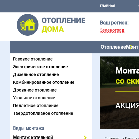
ГЛАВНАЯ
Ваш регион:
Зеленоград
Отопление
Монт
Виды отопления
Газовое отопление
Электрическое отопление
Монта
Дизельное отопление
со ск
Комбинированное отопление
Дровяное отопление
Угольное отопление
АКЦИЯ
Пеллетное отопление
Твердотопливное отопление
Виды монтажа
Монтаж котельной
Главная
Гарант