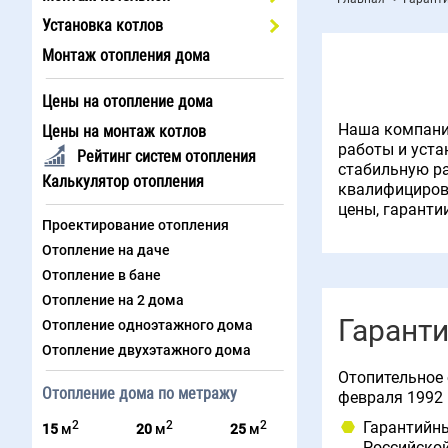
Установка котлов
Монтаж отопления дома
Цены на отопление дома
Наша компания
Цены на монтаж котлов
работы и уста
Рейтинг систем отопления
стабильную ра
Калькулятор отопления
квалифициров
цены, гаранти
Проектирование отопления
Отопление на даче
Отопление в бане
Отопление на 2 дома
Гаранти
Отопление одноэтажного дома
Отопление двухэтажного дома
Отопительное 
Отопление дома по метражу
февраля 1992 г
2
2
2
Гарантийны
15
м
20
м
25
м